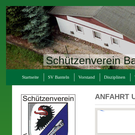
Schützenverein Ba
Startseite
SV Banteln
Vorstand
Disziplinen
ANFAHRT 